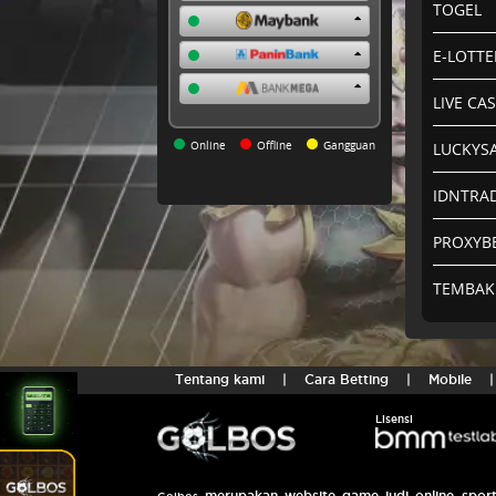
TOGEL
E-LOTTE
LIVE CA
Online
Offline
Gangguan
LUCKYS
IDNTRA
PROXYB
TEMBAK
Tentang kami
|
Cara Betting
|
Mobile
|
Lisensi
merupakan website game judi online sport