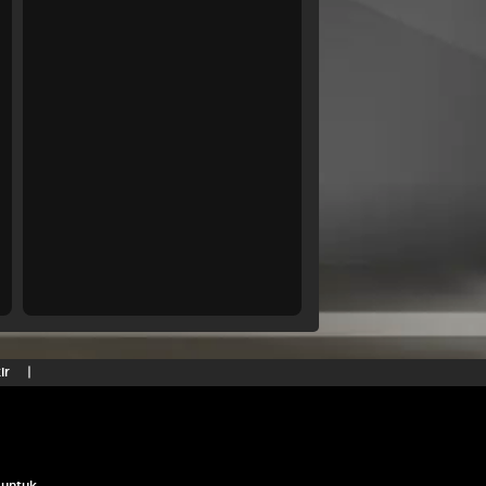
ir
|
 untuk