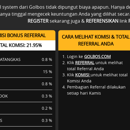
l system dari Golbos tidak dipungut biaya apapun. Hanya de
anya tinggal mengecek keuntungan Anda yang dilihat seca
REGISTER
sekarang juga &
REFERENSIKAN
link
ISI BONUS REFERRAL
CARA MELIHAT KOMISI & TOTAL
REFERRAL ANDA
TAL KOMISI: 21.95%
Login ke
GOLBOS.COM
ATANGKAS
0.8 %
Klik
REFERRAL
untuk melihat
total Referral Anda
15 %
Klik
KOMISI
untuk melihat total
Komisi Anda
0.8 %
Pembagian Referral dilakukan
setiap hari Kamis
OOK
0.3 %
0.2 %
S
0.3 %