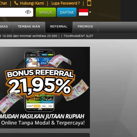
|
|
|
Chat
Hubungi Kami
Lupa Password ?
DAFTAR
GKAS
TEMBAK IKAN
REFERRAL
PROMOSI
osit 10.000 dan minimal withdraw 25.000 | | TOURNAMENT SLOT SPECIAL KEMERDEKAAN HUT 