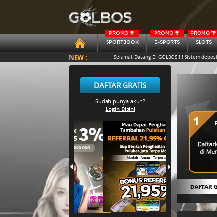
PROMO
PROMO
PROMO
SPORTBOOK
E-SPORTS
SLOTS
NEW :
Selamat Datang Di GOLBOS !!! Sistem deposit v
DAFTAR GRATIS
Sudah punya akun?
Login Disini