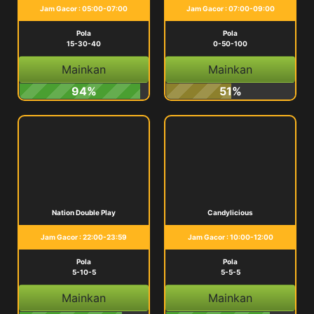
Jam Gacor : 05:00-07:00
Jam Gacor : 07:00-09:00
Pola
Pola
15-30-40
0-50-100
Mainkan
Mainkan
94%
51%
Nation Double Play
Candylicious
Jam Gacor : 22:00-23:59
Jam Gacor : 10:00-12:00
Pola
Pola
5-10-5
5-5-5
Mainkan
Mainkan