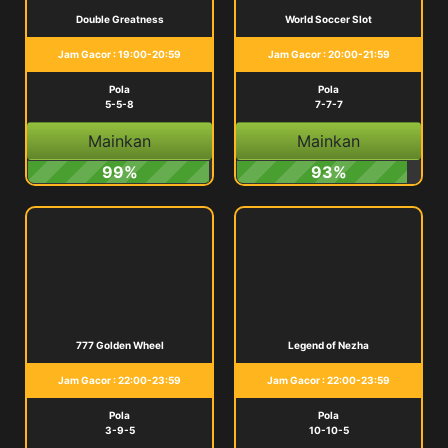
Double Greatness
World Soccer Slot
Jam Gacor : 19:00-20:59
Jam Gacor : 20:00-21:59
Pola
Pola
5-5-8
7-7-7
Mainkan
Mainkan
99%
93%
777 Golden Wheel
Legend of Nezha
Jam Gacor : 22:00-23:59
Jam Gacor : 22:00-23:59
Pola
Pola
3-9-5
10-10-5