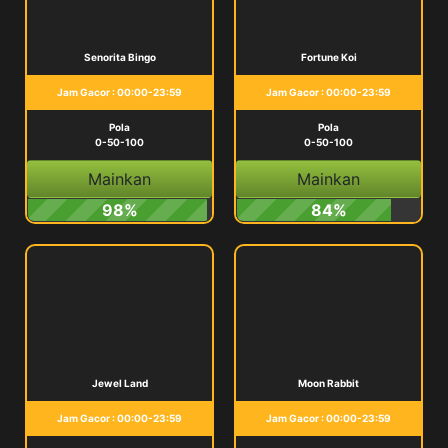
Senorita Bingo
Fortune Koi
Jam Gacor : 00:00-23:59
Jam Gacor : 00:00-23:59
Pola
Pola
0-50-100
0-50-100
Mainkan
Mainkan
98%
84%
Jewel Land
Moon Rabbit
Jam Gacor : 00:00-23:59
Jam Gacor : 00:00-23:59