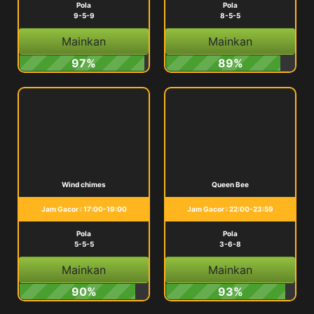
Pola
Pola
9-5-9
8-5-5
Mainkan
Mainkan
97%
89%
Wind chimes
Queen Bee
Jam Gacor : 17:00-19:00
Jam Gacor : 22:00-23:59
Pola
Pola
5-5-5
3-6-8
Mainkan
Mainkan
90%
93%