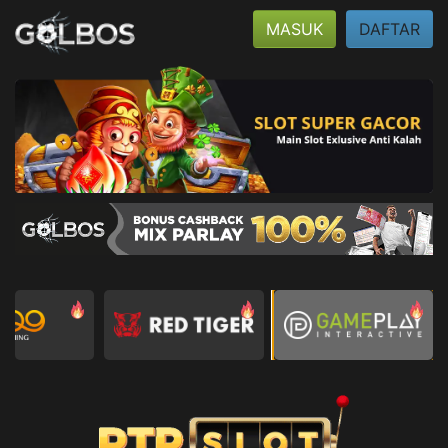
MASUK
DAFTAR