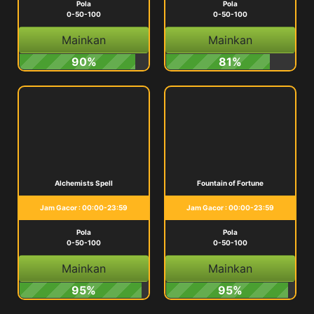
Pola
Pola
0-50-100
0-50-100
Mainkan
Mainkan
90%
81%
Alchemists Spell
Fountain of Fortune
Jam Gacor : 00:00-23:59
Jam Gacor : 00:00-23:59
Pola
Pola
0-50-100
0-50-100
Mainkan
Mainkan
95%
95%