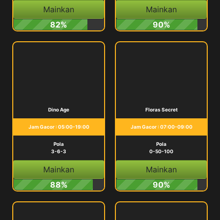
Mainkan
Mainkan
82%
90%
Dino Age
Floras Secret
Jam Gacor : 05:00-19:00
Jam Gacor : 07:00-09:00
Pola
Pola
3-6-3
0-50-100
Mainkan
Mainkan
88%
90%