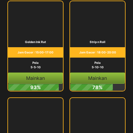
Golden Ink Rat
Strip n Roll
Jam Gacor : 15:00-17:00
Jam Gacor : 18:00-20:00
Pola
Pola
5-5-10
5-10-10
Mainkan
Mainkan
93%
78%