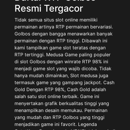
Resmi Tergacor
Tidak semua situs slot online memiliki
permainan artinya RTP permainan bervariasi.
Golbos dengan bangga menawarkan banyak
permainan dengan RTP tinggi. Dibawah ini
kami tampilkan game slot teratas dengan
RTP tertinggi. Medusa Game paling populer
di slot Golbos dengan winrate RTP 98% ini
menjadi game slot yang wajib dicoba. Tidak
hanya mudah dimainkan, Slot medusa juga
termasuk game yang gampang jackpot. Cash
Gold Dengan RTP 98%, Cash Gold adalah
salah satu slot online terbaik. Game ini
menyertakan grafik berkualitas tinggi yang
menampilkan desain memukau. Permainan
yang mudah dan RTP Golbos yang tinggi
menjadikan game ini favorit. Legenda