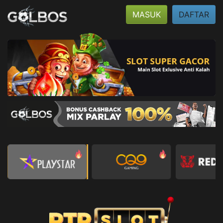
MASUK
DAFTAR