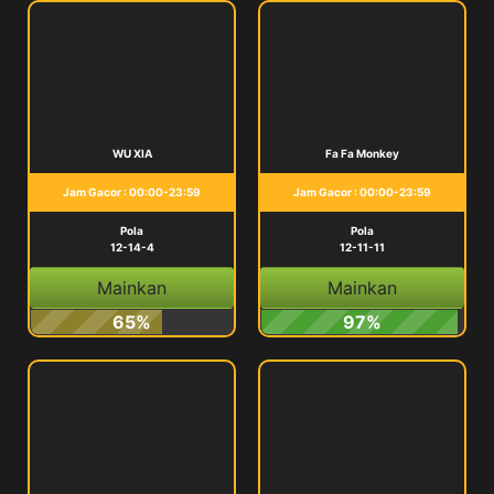
WU XIA
Fa Fa Monkey
Jam Gacor : 00:00-23:59
Jam Gacor : 00:00-23:59
Pola
Pola
12-14-4
12-11-11
Mainkan
Mainkan
65%
97%