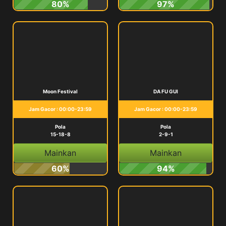
80%
97%
Moon Festival
DA FU GUI
Jam Gacor : 00:00-23:59
Jam Gacor : 00:00-23:59
Pola
Pola
15-18-8
2-9-1
Mainkan
Mainkan
60%
94%