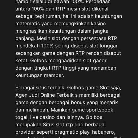
hampir selalu di bawah 100%. Perbedaan
antara 100% dan RTP mesin slot dikenal
sebagai tepi rumah, hal ini adalah keuntungan
matematis yang memungkinkan kasino
menghasilkan keuntungan dalam jangka
panjang. Mesin slot dengan persentase RTP
mendekati 100% sering disebut slot longgar
sedangkan game dengan RTP rendah disebut
ketat. Golbos menghadirkan slot gacor
dengan tingkat RTP tinggi yang menambah
keuntungan member.
Sebagai situs terbaik, Golbos game Slot saja,
Agen Judi Online Terbaik s memiliki berbagai
game dengan berbagai bonus yang menarik
dan melimpah. Mainkan game sportsbook,
togel, live casino dan lainnya. Golbos
merupakan Situs slot rtp dari berbagai
provider seperti pragmatic play, habanero,